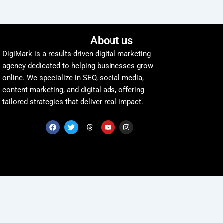
About us
DigiMark is a results-driven digital marketing
agency dedicated to helping businesses grow
online. We specialize in SEO, social media,
content marketing, and digital ads, offering
tailored strategies that deliver real impact.
F
T
T
Y
I
a
w
h
o
n
c
i
r
u
s
e
t
e
t
t
b
t
a
u
a
o
e
d
b
g
o
r
s
e
r
k
a
m