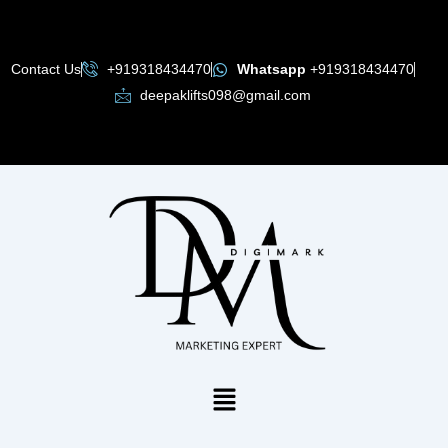
Skip
to
content
Contact Us
+919318434470
Whatsapp
+919318434470
deepaklifts098@gmail.com
Menu